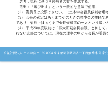
選考：規程に基づき候補者の案を作成する。
選出：「選び出す」という一般的な意味で使用。
（2） 委員長は投票できない。（土木学会役員候補者選
（3） 会長の選定はあくまでそのときの理事会の権限で
であり、規程上はあくまで会長候補者の一人という扱い
（4） 平成20年度以前は「拡大正副会長会議」と称し
れない支部については、現在の理事の中から会長が委員
公益社団法人 土木学会 〒160-0004 東京都新宿区四谷一丁目無番地 外濠公園内 