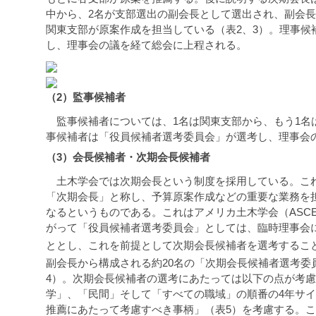
中から、2名が支部選出の副会長として選出され、副会長
関東支部が原案作成を担当している（表2、3）。理事
し、理事会の議を経て総会に上程される。
（2）監事候補者
監事候補者については、1名は関東支部から、もう1名
事候補者は「役員候補者選考委員会」が選考し、理事会
（3）会長候補者・次期会長候補者
土木学会では次期会長という制度を採用している。これ
「次期会長」と称し、予算原案作成などの重要な業務を
なるというものである。これはアメリカ土木学会（ASC
がって「役員候補者選考委員会」としては、臨時理事会
ととし、これを前提として次期会長候補者を選考するこ
副会長から構成される約20名の「次期会長候補者選考委
4）。次期会長候補者の選考にあたっては以下の点が考
学」、「民間」そして「すべての職域」の順番の4年サ
推薦にあたって考慮すべき事柄」（表5）を考慮する。