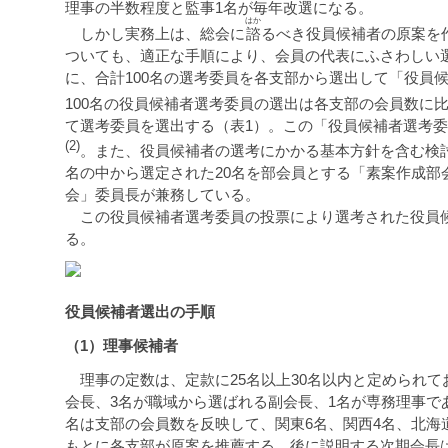
理事の半数程度と監事1名が毎年改選になる。
はか
しかし実務上は、総会に
諮
るべき役員候補者の原案を
ついても、適正な手順により、会員の代表にふさわしい
に、合計100名の選考委員を各支部から選出して「役員
100名の役員候補者選考委員の選出は各支部の会員数に
て選考委員を選出する（表1）。この「役員候補者選考
(2)
。また、役員候補者の選考にかかる基本方針を含む検討
名の中から選定された20名を部会員とする「素案作成
会」委員長が兼務している。
この役員候補者選考委員の投票により選考された役員候
る。
役員候補者選出の手順
（1）理事候補者
理事の定数は、定款に25名以上30名以内と定められてお
会長、3名が職域から選ばれる副会長、1名が専務理事で
名は支部の会員数を反映して、関東6名、関西4名、北海
もとに各支部が原案を推薦する。後に説明する次期会長